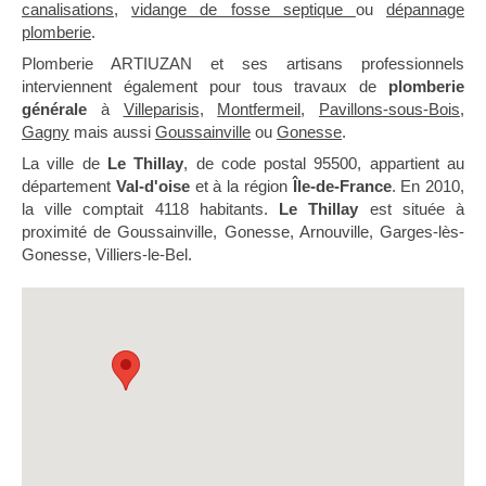
canalisations
,
vidange de fosse septique
ou
dépannage
plomberie
.
Plomberie ARTIUZAN et ses artisans professionnels
interviennent également pour tous travaux de
plomberie
générale
à
Villeparisis
,
Montfermeil
,
Pavillons-sous-Bois
,
Gagny
mais aussi
Goussainville
ou
Gonesse
.
La ville de
Le Thillay
, de code postal 95500, appartient au
département
Val-d'oise
et à la région
Île-de-France
. En 2010,
la ville comptait 4118 habitants.
Le Thillay
est située à
proximité de Goussainville, Gonesse, Arnouville, Garges-lès-
Gonesse, Villiers-le-Bel.