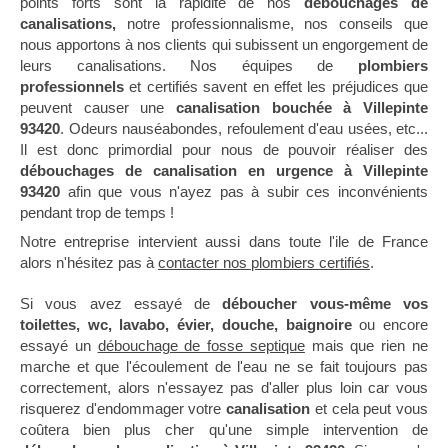
points forts sont la rapidité de nos
débouchages de
canalisations,
notre professionnalisme, nos conseils que
nous apportons à nos clients qui subissent un engorgement de
leurs canalisations. Nos équipes de
plombiers
professionnels
et certifiés savent en effet les préjudices que
peuvent causer une
canalisation bouchée à Villepinte
93420
. Odeurs nauséabondes, refoulement d'eau usées, etc...
Il est donc primordial pour nous de pouvoir réaliser des
débouchages de canalisation en urgence à Villepinte
93420
afin que vous n'ayez pas à subir ces inconvénients
pendant trop de temps !
Notre entreprise intervient aussi dans toute l'ile de France
alors n'hésitez pas à
contacter nos plombiers certifiés
.
Si vous avez essayé de
déboucher vous-même vos
toilettes, wc, lavabo, évier, douche, baignoire
ou encore
essayé un
débouchage de fosse septique
mais que rien ne
marche et que l'écoulement de l'eau ne se fait toujours pas
correctement, alors n'essayez pas d'aller plus loin car vous
risquerez d'endommager votre
canalisation
et cela peut vous
coûtera bien plus cher qu'une simple intervention de