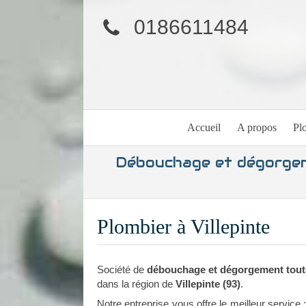
0186611484
Accueil
A propos
Pl
Débouchage et dégorgeme
Plombier à Villepinte
Société de
débouchage et dégorgement toute
dans la région de
Villepinte (93)
.
Notre entreprise vous offre le meilleur service 