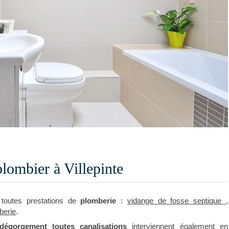
ombier à Villepinte
toutes prestations de
plomberie
:
vidange de fosse septique
,
berie
.
égorgement toutes canalisations
interviennent également en