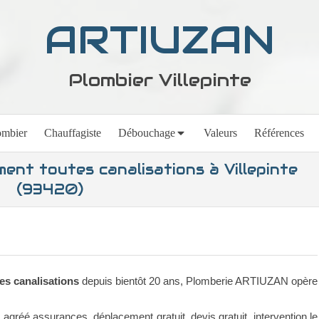
ARTIUZAN
Plombier Villepinte
ombier
Chauffagiste
Débouchage
Valeurs
Références
nt toutes canalisations à Villepinte
(93420)
s canalisations
depuis bientôt 20 ans, Plomberie ARTIUZAN opère
: agréé assurances, déplacement gratuit, devis gratuit, intervention le