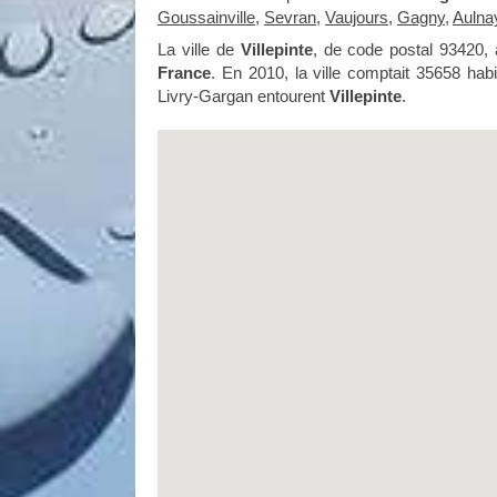
Goussainville
,
Sevran
,
Vaujours
,
Gagny
,
Aulna
La ville de
Villepinte
, de code postal 93420,
France
. En 2010, la ville comptait 35658 hab
Livry-Gargan entourent
Villepinte
.